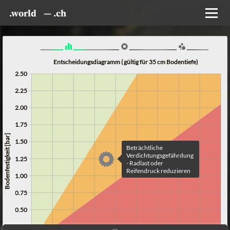
.world
— .ch
Entscheidungsdiagramm (gültig für 35 cm Bodentiefe)
2.50
2.25
2.00
1.75
Bodenfestigkeit [bar]
1.50
Beträchtliche 
Verdichtungsgefährdung 
1.25
- Radlast oder 
Reifendruck reduzieren
1.00
0.75
0.50
0.25