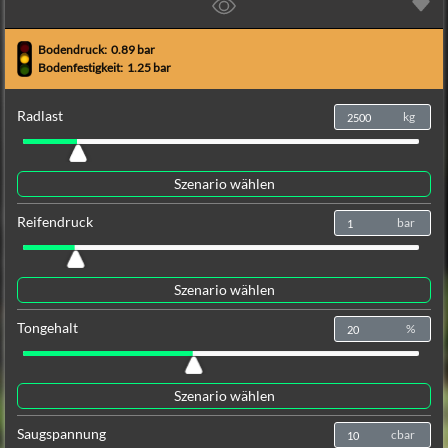
0
0
0.25
0.50
0.75
1.00
1.25
1.50
1.75
2.00
2.25
Bodendruck: 
 0.89 bar
Bodenfestigkeit: 
 1.25 bar
Bodendruck [bar]
Radlast
kg
Szenario wählen
Reifendruck
bar
Szenario wählen
Tongehalt
%
Szenario wählen
Saugspannung
cbar